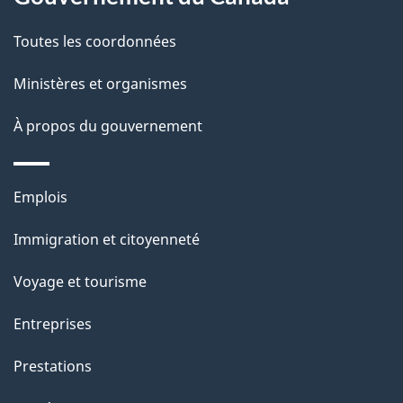
c
g
Toutes les coordonnées
t
e
i
Ministères et organismes
o
À propos du gouvernement
n
s
u
Thèmes
Emplois
r
et
c
Immigration et citoyenneté
sujets
e
Voyage et tourisme
t
t
Entreprises
e
Prestations
p