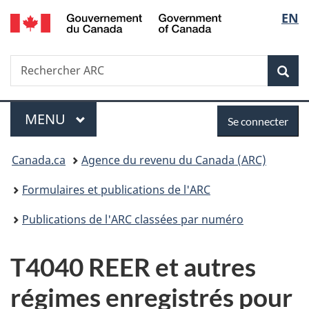
/
Sélec
EN
Passer
Passer
Passer
Government
au
à
à
de
of
contenu
«
la
Canada
Recherche
Rechercher
principal
Au
version
Rec
la
ARC
sujet
HTML
du
simplifiée
langu
Menu
Se
gouvernement
MENU
PRINCIPAL
Se connecter
»
connecter
Vous
Canada.ca
Agence du revenu du Canada (ARC)
êtes
Formulaires et publications de l'ARC
ici :
Publications de l'ARC classées par numéro
T4040 REER et autres
régimes enregistrés pour