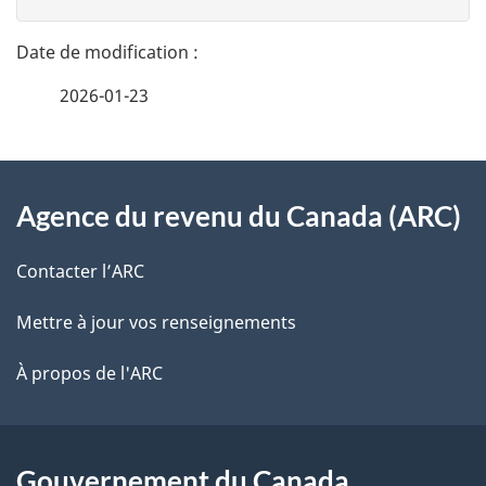
n
t
n
a
e
2026-01-23
i
z
v
l
o
À
s
t
Agence du revenu du Canada (ARC)
propos
r
d
de
e
Contacter l’ARC
e
r
ce
Mettre à jour vos renseignements
l
é
site
t
À propos de l'ARC
a
r
p
o
a
a
Gouvernement du Canada