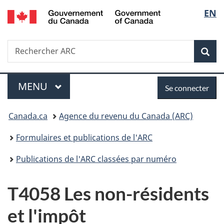
/
Sélec
EN
Passer
Passer
Passer
Passer
Government
au
au
à
à
de
of
Gestionnaire
contenu
«
la
Canada
Recherche
Rechercher
des
principal
Au
version
Rec
la
ARC
Invitations
sujet
HTML
du
simplifiée
langu
Menu
Se
gouvernement
MENU
PRINCIPAL
Se connecter
»
connecter
Vous
Canada.ca
Agence du revenu du Canada (ARC)
êtes
Formulaires et publications de l'ARC
ici :
Publications de l'ARC classées par numéro
T4058 Les non-résidents
et l'impôt