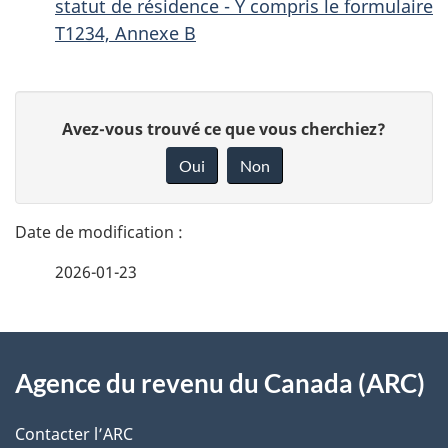
statut de résidence - Y compris le formulaire
T1234, Annexe B
D
D
Avez-vous trouvé ce que vous cherchiez?
é
o
Oui
Non
n
t
n
a
e
2026-01-23
i
z
v
l
o
À
s
t
Agence du revenu du Canada (ARC)
propos
r
d
de
e
Contacter l’ARC