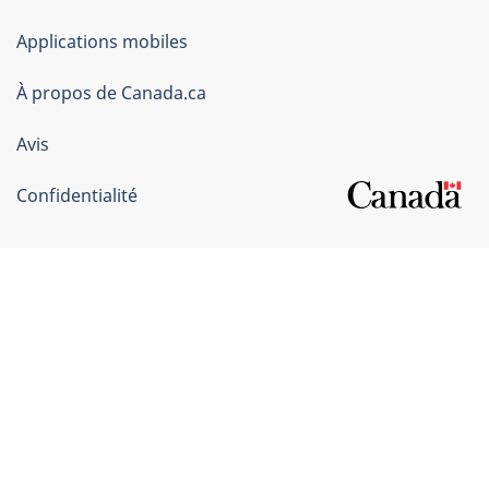
du
Applications mobiles
gouvernement
du
À propos de Canada.ca
Canada
Avis
Confidentialité