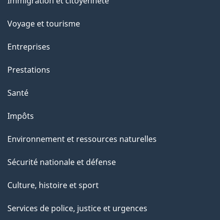
c
Immigration et citoyenneté
sujets
e
Voyage et tourisme
t
t
Entreprises
e
Prestations
p
a
Santé
g
Impôts
e
Environnement et ressources naturelles
Sécurité nationale et défense
Culture, histoire et sport
Services de police, justice et urgences