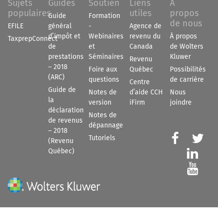
Sujets
Guides
Soutien
Liens
À
populaires
utiles
propos
Guide
Formation
de nous
EFILE
général
-
Agence de
d’impôt et
Webinaires
revenu du
À propos
TaxprepConnect
de
et
Canada
de Wolters
prestations
Séminaires
Kluwer
Revenu
– 2018
Foire aux
Québec
Possibilités
(ARC)
questions
de carrière
Centre
Guide de
Notes de
d’aide CCH
Nous
la
version
iFirm
joindre
déclaration
Notes de
de revenus
dépannage
– 2018


Tutoriels
(Revenu
Québec)

