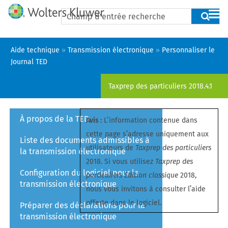
Aide technique
»
Transmission électronique
»
Personnaliser le
Journal TED
Taxprep des particuliers
2018.4.1
À propos de la TED
Avis :
L’information contenue dans
cette page s’adresse uniquement aux
Liste des documents admissibles à
utilisateurs de
Taxprep des particuliers
la transmission électronique
2018. Si vous utilisez
Taxprep des
Configuration du logiciel pour la
particuliers Édition classique
2018,
transmission électronique
nous vous invitons à consulter l’aide
offerte dans le logiciel.
Préparer des déclarations pour la
transmission électronique