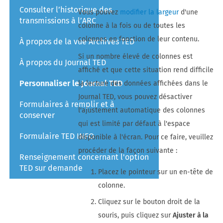
Consulter l’historique des
Vous pouvez
modifier la largeur
d'une
transmissions à l’ARC
colonne à la fois ou de toutes les
colonnes en fonction de leur contenu.
À propos de la vue Archives TED
Si un nombre élevé de colonnes est
À propos du Journal TED
affiché et que cette situation rend difficile
Personnaliser le Journal TED
la lecture des données affichées dans le
Journal TED, vous pouvez désactiver
Formulaires à remplir et à
l'ajustement automatique des colonnes
conserver
qui est limité par défaut à l'espace
Formulaire TED INFO
disponible à l'écran. Pour ce faire, veuillez
procéder de la façon suivante :
Renseignement concernant l'option
TED sur demande
Placez le pointeur sur un en-tête de
colonne.
Cliquez sur le bouton droit de la
souris, puis cliquez sur
Ajuster à la