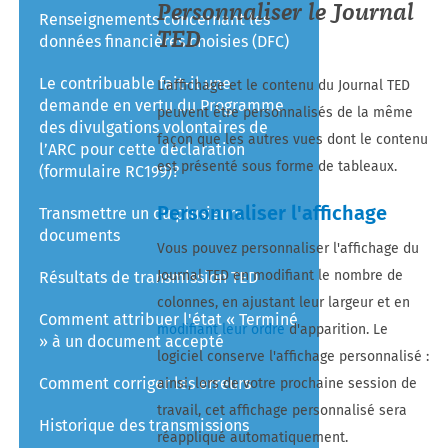
Personnaliser le Journal
Renseignements concernant les
TED
données financières choisies (DFC)
Le contribuable fait-il une
L'affichage et le contenu du Journal TED
demande en vertu du Programme
peuvent être personnalisés de la même
des divulgations volontaires de
façon que les autres vues dont le contenu
l’ARC pour cette déclaration
est présenté sous forme de tableaux.
(formulaire RC199)?
Personnaliser l'affichage
Transmettre un ou plusieurs
documents
Vous pouvez personnaliser l'affichage du
Journal TED en modifiant le nombre de
Résultats de transmission TED
colonnes, en ajustant leur largeur et en
Comment attribuer l'état « Terminé
modifiant leur ordre
d'apparition. Le
» à un document accepté
logiciel conserve l'affichage personnalisé :
Comment corriger les erreurs
ainsi, lors de votre prochaine session de
travail, cet affichage personnalisé sera
Historique des transmissions
réappliqué automatiquement.