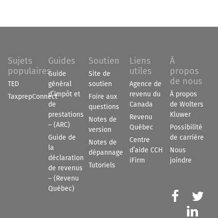
Sujets
Guides
Soutien
Liens
À
populaires
utiles
propos
Guide
Site de
de nous
TED
général
soutien
Agence de
d’impôt et
revenu du
À propos
TaxprepConnect
Foire aux
de
Canada
de Wolters
questions
prestations
Kluwer
Revenu
Notes de
– (ARC)
Québec
Possibilité
version
Guide de
de carrière
Centre
Notes de
la
d’aide CCH
Nous
dépannage
déclaration
iFirm
joindre
Tutoriels
de revenus
– (Revenu
Québec)


