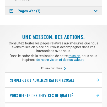
Pages Web (7)
UNE MISSION. DES ACTIONS.
Consultez toutes les pages relatives aux mesures que nous
avons mises en place pour vous accompagner dans vos
interactions avec nous.
Dans le cadre de la réalisation de notre
mission
, nous nous
inspirons
de notre vision et de nos valeurs
.
sur
En savoir plus
les
actions
concrètes
SIMPLIFIER L'ADMINISTRATION FISCALE
que
nous
réalisons
pour
VOUS OFFRIR DES SERVICES DE QUALITÉ
vous
accompagner
dans