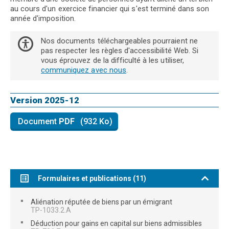
au cours d'un exercice financier qui s'est terminé dans son
année d'imposition.
isa
Nos documents téléchargeables pourraient ne
pas respecter les règles d'accessibilité Web. Si
vous éprouvez de la difficulté à les utiliser,
communiquez avec nous
.
Fin
de
la
Version 2025-12
note
Document
PDF
(932 Ko)
/
Ce
IN-
lien
120
téléchargera
/
ce
Version
document
2025-
12
Formulaires et publications (11)
Aliénation réputée de biens par un émigrant
TP-1033.2.A
Déduction pour gains en capital sur biens admissibles