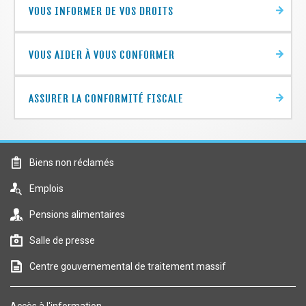
vos
VOUS INFORMER DE VOS DROITS
interactions
avec
nous
VOUS AIDER À VOUS CONFORMER
ASSURER LA CONFORMITÉ FISCALE
bnr
Biens non réclamés
emploi
Emplois
pensions
Pensions alimentaires
multimedia
Salle de presse
file
Centre gouvernemental de traitement massif