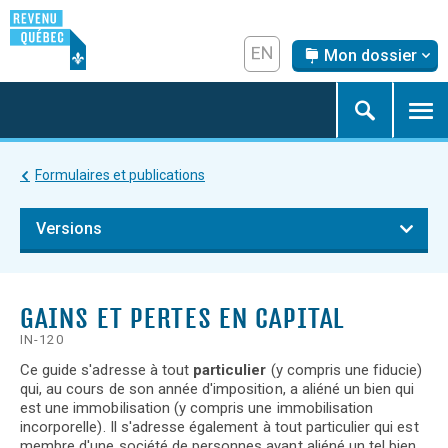
Mon dossier
mondossier
menu2
Formulaires et publications
Versions
Version courante
GAINS ET PERTES EN CAPITAL
Versions précédentes
IN-120
Ce guide s'adresse à tout
particulier
(y compris une fiducie)
qui, au cours de son année d'imposition, a aliéné un bien qui
est une immobilisation (y compris une immobilisation
incorporelle). Il s'adresse également à tout particulier qui est
membre d'une société de personnes ayant aliéné un tel bien