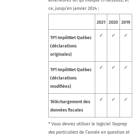
antérieures tel qu’indiqué ci-dessous, et
ce, jusqu’en janvier 2024 :
2021
2020
2019
✓
✓
✓
TP1 ImpôtNet Québec
(déclarations
originales)
✓
✓
✓
TP1 ImpôtNet Québec
(déclarations
modifiées)
✓
✓
✓
Téléchargement des
données fiscales
* Vous devrez utiliser le logiciel
Taxprep
des particuliers
de l’année en question et