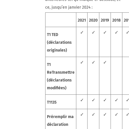
ce, jusqu’en janvier 2024 :
2021
2020
2019
2018
20
✓
✓
✓
✓
T1 TED
(déclarations
originales)
✓
✓
✓
T1
ReTransmettre
(déclarations
modifiées)
✓
✓
✓
✓
T1135
✓
✓
✓
✓
Préremplir ma
déclaration