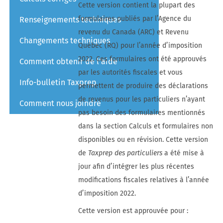
Cette version contient la plupart des
formulaires publiés par l’Agence du
Renseignements techniques
revenu du Canada (ARC) et Revenu
Changements techniques
Québec (RQ) pour l’année d’imposition
2022. Ces formulaires ont été approuvés
Comment obtenir de l’aide
par les autorités fiscales et vous
Info-bulletin Taxprep
permettent de produire des déclarations
de revenus pour les particuliers n’ayant
Comment nous joindre
pas besoin des formulaires mentionnés
dans la section Calculs et formulaires non
disponibles ou en révision. Cette version
de
Taxprep des particuliers
a été mise à
jour afin d’intégrer les plus récentes
modifications fiscales relatives à l’année
d’imposition 2022.
Cette version est approuvée pour :