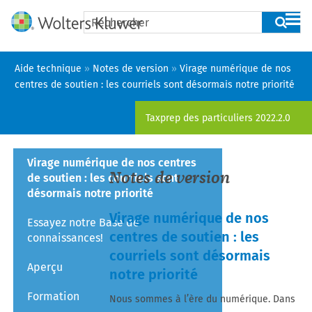
Passer au contenu principal
Aide technique
»
Notes de version
»
Virage numérique de nos
centres de soutien : les courriels sont désormais notre priorité
Taxprep des particuliers
2022.2.0
Virage numérique de nos centres
Notes de version
de soutien : les courriels sont
désormais notre priorité
Virage numérique de nos
Essayez notre Base de
centres de soutien : les
connaissances!
courriels sont désormais
Aperçu
notre priorité
Formation
Nous sommes à l’ère du numérique. Dans