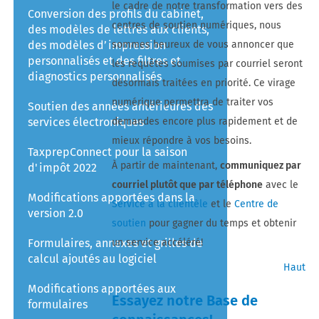
le cadre de notre transformation vers des
Conversion des profils du cabinet,
centres de soutien numériques, nous
des modèles de lettres aux clients,
des modèles d’impression
sommes heureux de vous annoncer que
personnalisés et des filtres et
les requêtes soumises par courriel seront
diagnostics personnalisés
désormais traitées en priorité. Ce virage
numérique permettra de traiter vos
Soutien des années antérieures des
services électroniques
demandes encore plus rapidement et de
mieux répondre à vos besoins.
TaxprepConnect pour la saison
À partir de maintenant,
communiquez par
d'impôt 2022
courriel plutôt que par téléphone
avec le
Modifications apportées dans la
Service à la clientèle
et le
Centre de
version 2.0
soutien
pour gagner du temps et obtenir
Formulaires, annexes et grilles de
un service accéléré!
calcul ajoutés au logiciel
Haut
Modifications apportées aux
Essayez notre Base de
formulaires