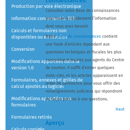
connaissances!
Production par voie électronique
Consultez notre Base de connaissances
Information concernant la TED
pour trouver rapidement l’information
dont vous avez besoin!
Calculs et formulaires non
Notre
Base de connaissances
contient
disponibles ou en révision
une foule d’articles répondant aux
Conversion
questions techniques et fiscales les plus
couramment posées aux agents du Centre
Modifications apportées dans la
version 1.0
de soutien. Il suffit d’entrer quelques
mots-clés, et les articles apparaissent en
Formulaires, annexes et grilles de
ordre de pertinence pour vous offrir des
calcul ajoutés au logiciel
renseignements judicieux qui répondront
Modifications apportées aux
de façon précise à vos questions.
formulaires
Haut
Formulaires retirés
Aperçu
Calculs corrigés