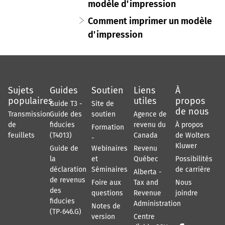
modèle d'impression
Comment imprimer un modèle
d'impression
Sujets
Guides
Soutien
Liens
À
populaires
utiles
propos
Guide T3 -
Site de
de nous
Transmission
Guide des
soutien
Agence de
de
fiducies
revenu du
À propos
Formation
feuillets
(T4013)
Canada
de Wolters
-
Kluwer
Guide de
Webinaires
Revenu
la
et
Québec
Possibilités
déclaration
Séminaires
de carrière
Alberta -
de revenus
Foire aux
Tax and
Nous
des
questions
Revenue
joindre
fiducies
Administration
Notes de
(TP‑646.G)
version
Centre