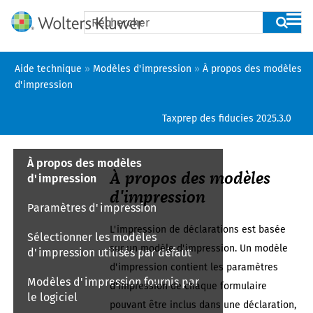
Passer au contenu principal
Aide technique
»
Modèles d'impression
»
À propos des modèles
d'impression
Taxprep des fiducies
2025.3.0
À propos des modèles
À propos des modèles
d'impression
d'impression
Paramètres d'impression
L'impression de
déclarations
est basée
Sélectionner les modèles
sur un modèle d'impression. Un modèle
d'impression utilisés par défaut
d'impression contient les paramètres
Modèles d'impression fournis par
d'impression de chaque formulaire
le logiciel
pouvant être inclus dans
une déclaration
,