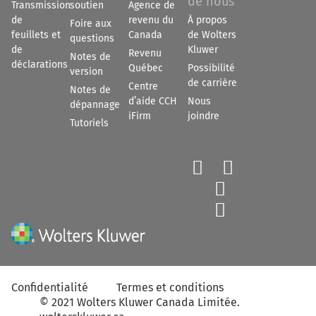
de nous
Transmission
soutien
Agence de
de
revenu du
À propos
Foire aux
feuillets et
Canada
de Wolters
questions
de
Kluwer
Revenu
Notes de
déclarations
Québec
Possibilité
version
de carrière
Centre
Notes de
d’aide CCH
Nous
dépannage
iFirm
joindre
Tutoriels




Confidentialité
Termes et conditions
©
2021
Wolters Kluwer Canada Limitée
.