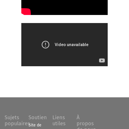
Sujets
Soutien
Liens
À
populaires
utiles
propos
Site de