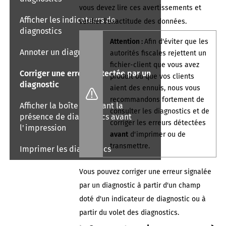
vous devez lire ces avertissements et
Afficher les indicateurs de
vérifier l'exactitude des données.
diagnostics
Attention :
Afin d'éviter que les
Annoter un diagnostic
autorités fiscales rejettent
un
fichier-client
que vous avez
Corriger une erreur détectée par un
produit ou que vos clients
diagnostic
aient des ennuis, nous vous
recommandons fortement de
Afficher la boîte signalant la
consulter les diagnostics et de
présence de diagnostics avant
corriger les erreurs détectées
l'impression
avant
d'imprimer ou de
transmettre.
Imprimer les diagnostics
Vous pouvez corriger une erreur signalée
par un diagnostic à partir d'un champ
doté d'un indicateur de diagnostic ou à
partir du volet des diagnostics.