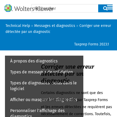
Passer au contenu principal
Technical Help
»
Messages et diagnostics
»
Corriger une erreur
détectée par un diagnostic
Taxprep Forms
2023.1
À propos des diagnostics
Corriger une erreur
Types de messages de validation
détectée par un
diagnostic
Types de diagnostics inclus dans le
logiciel
Certains diagnostics ne sont que des
Afficher ou masquer les diagnostics
avertissements émis par
Taxprep Forms
et les erreurs détectées ne requièrent pas
Personnaliser l'affichage des
nécessairement de corrections. Toutefois,
diagnostics