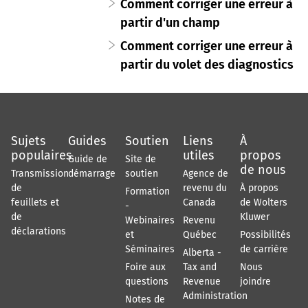
Comment corriger une erreur à
partir d'un champ
Comment corriger une erreur à
partir du volet des diagnostics
Sujets
Guides
Soutien
Liens
À
populaires
utiles
propos
Guide de
Site de
de nous
Transmission
démarrage
soutien
Agence de
de
revenu du
À propos
Formation
feuillets et
Canada
de Wolters
-
de
Kluwer
Webinaires
Revenu
déclarations
et
Québec
Possibilités
Séminaires
de carrière
Alberta -
Foire aux
Tax and
Nous
questions
Revenue
joindre
Administration
Notes de