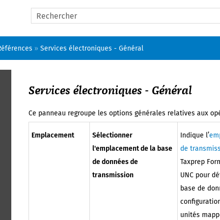
Passer au contenu principal
Références
»
Services électroniques - Général
Services électroniques - Général
Ce panneau regroupe les options générales relatives aux op
Emplacement
Sélectionner
Indique l’
em
l'emplacement de la base
de transmis
de données de
Taxprep For
transmission
UNC pour déf
base de donn
configuratio
unités mapp