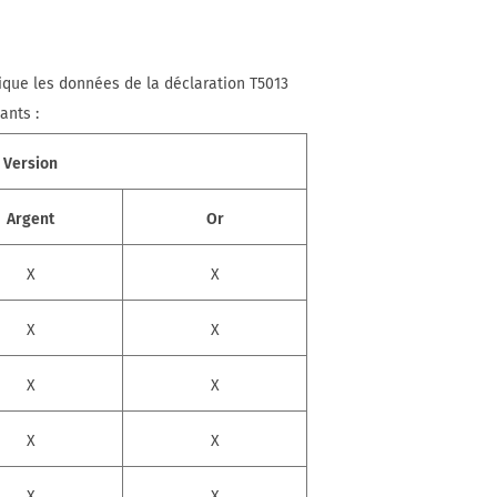
ique les données de la déclaration T5013
ants :
Version
Argent
Or
X
X
X
X
X
X
X
X
X
X