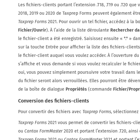
Les fichiers-clients portant l’extension .T18, .T19 ou .T20 qu
2018, 2019 ou 2020 de Taxprep Forms peuvent également être
Taxprep Forms
2021. Pour ouvrir un tel fichier, accédez à la 
Fichier/Ouvrir
). À l’aide de la liste déroulante
Rechercher da
le fichier-client a été enregistré. Saisissez ensuite « *.* » 
sur la touche Entrée pour afficher la liste des fichiers-client
le fichier-client auquel vous voulez accéder. À l’ouverture du
s’affiche et vous demande si vous voulez recalculer le fichi
oui, vous pouvez simplement poursuivre votre travail dans le
du fichier seront alors verrouillées. Elles pourront être déve
de la boîte de dialogue
Propriétés
(commande
Fichier/Propr
Conversion des fichiers-clients
Pour convertir des fichiers avec
Taxprep Forms
, sélectionnez
Taxprep Forms
2021 vous permet de convertir les fichiers-cli
ou
Cantax FormMaster
2020 et portant l’extension .T20, ainsi
Taxprep Forms
2021 ou
Cantax FormMaster
2021 et portant l’e