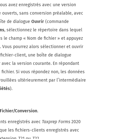
e vous avez enregistrés avec une version
 ouverts, sans conversion préalable, avec
boîte de dialogue
Ouvrir
(commande
ns
, sélectionnez le répertoire dans lequel
dans le champ « Nom de fichier » et appuyez
s. Vous pourrez alors sélectionner et ouvrir
 fichier-client, une boîte de dialogue
er avec la version courante. En répondant
 fichier. Si vous répondez non, les données
rrouillées ultérieurement par l’intermédiaire
iétés
).
Fichier/Conversion
.
ents enregistrés avec
Taxprep Forms
2020
 que les fichiers-clients enregistrés avec
xtension .T21 ou .T22.