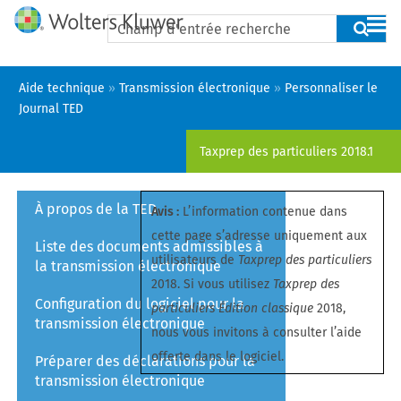
Aide technique
»
Transmission électronique
»
Personnaliser le
Journal TED
Taxprep des particuliers
2018.1
À propos de la TED
Avis :
L’information contenue dans
cette page s’adresse uniquement aux
Liste des documents admissibles à
utilisateurs de
Taxprep des particuliers
la transmission électronique
2018. Si vous utilisez
Taxprep des
Configuration du logiciel pour la
particuliers Édition classique
2018,
transmission électronique
nous vous invitons à consulter l’aide
offerte dans le logiciel.
Préparer des déclarations pour la
transmission électronique