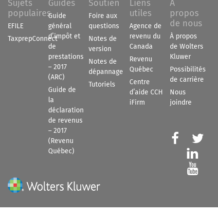
Sujets
Guides
Soutien
Liens
À
populaires
utiles
propos
Guide
Foire aux
de nous
EFILE
général
questions
Agence de
d’impôt et
revenu du
À propos
TaxprepConnect
Notes de
de
Canada
de Wolters
version
prestations
Kluwer
Revenu
Notes de
– 2017
Québec
Possibilités
dépannage
(ARC)
de carrière
Centre
Tutoriels
Guide de
d’aide CCH
Nous
la
iFirm
joindre
déclaration
de revenus
– 2017


(Revenu
Québec)

