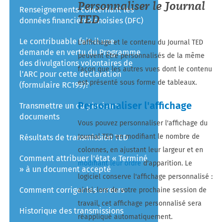
Personnaliser le Journal
Renseignements concernant les
TED
données financières choisies (DFC)
Le contribuable fait-il une
L'affichage et le contenu du Journal TED
demande en vertu du Programme
peuvent être personnalisés de la même
des divulgations volontaires de
façon que les autres vues dont le contenu
l’ARC pour cette déclaration
est présenté sous forme de tableaux.
(formulaire RC199)?
Personnaliser l'affichage
Transmettre un ou plusieurs
documents
Vous pouvez personnaliser l'affichage du
Journal TED en modifiant le nombre de
Résultats de transmission TED
colonnes, en ajustant leur largeur et en
Comment attribuer l'état « Terminé
modifiant leur ordre
d'apparition. Le
» à un document accepté
logiciel conserve l'affichage personnalisé :
Comment corriger les erreurs
ainsi, lors de votre prochaine session de
travail, cet affichage personnalisé sera
Historique des transmissions
réappliqué automatiquement.