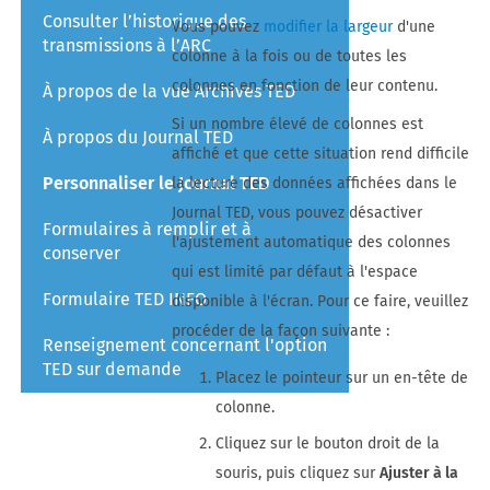
Consulter l’historique des
Vous pouvez
modifier la largeur
d'une
transmissions à l’ARC
colonne à la fois ou de toutes les
colonnes en fonction de leur contenu.
À propos de la vue Archives TED
Si un nombre élevé de colonnes est
À propos du Journal TED
affiché et que cette situation rend difficile
Personnaliser le Journal TED
la lecture des données affichées dans le
Journal TED, vous pouvez désactiver
Formulaires à remplir et à
l'ajustement automatique des colonnes
conserver
qui est limité par défaut à l'espace
Formulaire TED INFO
disponible à l'écran. Pour ce faire, veuillez
procéder de la façon suivante :
Renseignement concernant l'option
TED sur demande
Placez le pointeur sur un en-tête de
colonne.
Cliquez sur le bouton droit de la
souris, puis cliquez sur
Ajuster à la